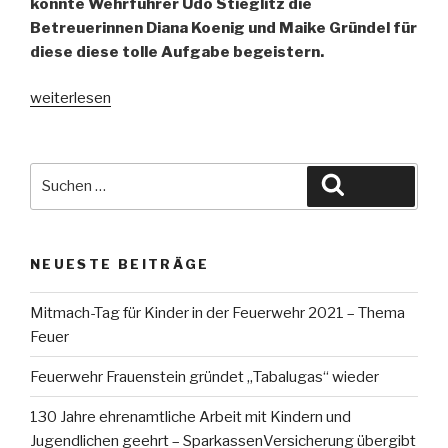
konnte Wehrführer Udo Stieglitz die
Betreuerinnen Diana Koenig und Maike Gründel für
diese diese tolle Aufgabe begeistern.
„Feuerwehr
weiterlesen
Frauenstein
gründet
„Tabalugas“
Suche
Suchen
wieder“
nach:
NEUESTE BEITRÄGE
Mitmach-Tag für Kinder in der Feuerwehr 2021 – Thema
Feuer
Feuerwehr Frauenstein gründet „Tabalugas“ wieder
130 Jahre ehrenamtliche Arbeit mit Kindern und
Jugendlichen geehrt – SparkassenVersicherung übergibt