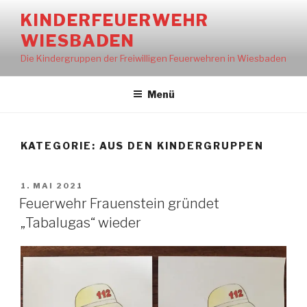
Zum
KINDERFEUERWEHR
Inhalt
WIESBADEN
springen
Die Kindergruppen der Freiwilligen Feuerwehren in Wiesbaden
Menü
KATEGORIE:
AUS DEN KINDERGRUPPEN
VERÖFFENTLICHT
1. MAI 2021
AM
Feuerwehr Frauenstein gründet
„Tabalugas“ wieder